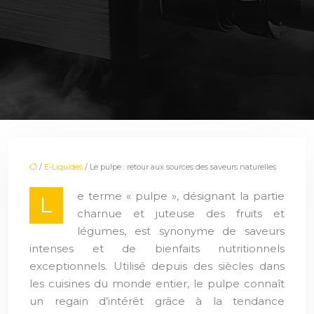
/
E-Liquides
/ Le pulpe : retour aux sources des saveurs naturelles
e terme « pulpe », désignant la partie
L
charnue et juteuse des fruits et
légumes, est synonyme de saveurs
intenses et de bienfaits nutritionnels
exceptionnels. Utilisé depuis des siècles dans
les cuisines du monde entier, le pulpe connaît
un regain d’intérêt grâce à la tendance