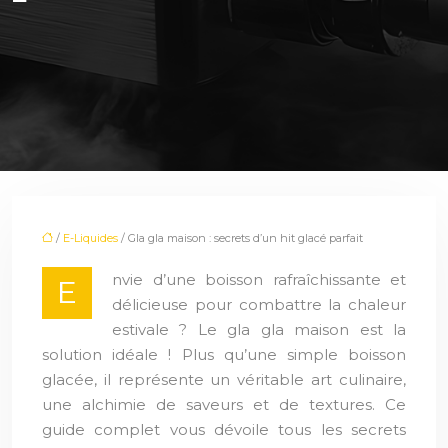
/
E-Liquides
/ Gla gla maison : secrets d’un hit glacé parfait
nvie d’une boisson rafraîchissante et
E
délicieuse pour combattre la chaleur
estivale ? Le gla gla maison est la
solution idéale ! Plus qu’une simple boisson
glacée, il représente un véritable art culinaire,
une alchimie de saveurs et de textures. Ce
guide complet vous dévoile tous les secrets