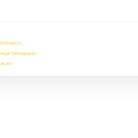
énération
vrage tabagique
caces
Arrêter de fumer grâce au vapotage.