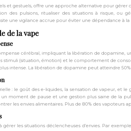
ls et gestuels, offre une approche alternative pour gérer ce
on des pulsions, ritualiser des situations à risque, ou g
site une vigilance accrue pour éviter une dépendance à la
e de la vape
pense
compense cérébral, impliquant la libération de dopamine, un
es stimuli (situation, émotion) et le comportement de cons
ant plus intense. La libération de dopamine peut atteindre 
on
rielle : le goût des e-liquides, la sensation de vapeur, et 
nt un moment de pause et une gestion plus saine de la pulsi
ntrer les envies alimentaires. Plus de 80% des vapoteurs app
s
 à gérer les situations déclencheuses d’envies. Par exemp