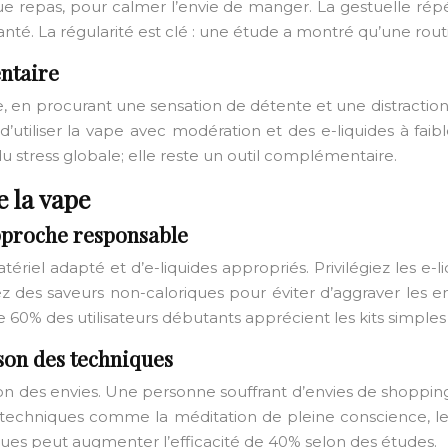
repas, pour calmer l’envie de manger. La gestuelle répétit
 santé. La régularité est clé : une étude a montré qu’une rou
ntaire
 en procurant une sensation de détente et une distraction, 
tif d’utiliser la vape avec modération et des e-liquides à fa
stress globale; elle reste un outil complémentaire.
e la vape
approche responsable
riel adapté et d’e-liquides appropriés. Privilégiez les e-li
des saveurs non-caloriques pour éviter d’aggraver les envie
 des utilisateurs débutants apprécient les kits simples et
son des techniques
ion des envies. Une personne souffrant d’envies de shoppi
res techniques comme la méditation de pleine conscience, 
iques peut augmenter l’efficacité de 40% selon des études.