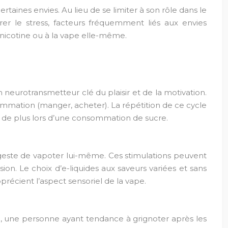
rtaines envies. Au lieu de se limiter à son rôle dans le
érer le stress, facteurs fréquemment liés aux envies
 nicotine ou à la vape elle-même.
 neurotransmetteur clé du plaisir et de la motivation.
ommation (manger, acheter). La répétition de ce cycle
50% de plus lors d’une consommation de sucre.
le geste de vapoter lui-même. Ces stimulations peuvent
on. Le choix d’e-liquides aux saveurs variées et sans
récient l’aspect sensoriel de la vape.
le, une personne ayant tendance à grignoter après les