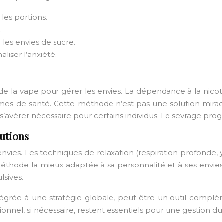
les portions.
.
 les envies de sucre.
iser l’anxiété.
ation de la vape pour gérer les envies. La dépendance à la n
es de santé. Cette méthode n’est pas une solution miracl
vérer nécessaire pour certains individus. Le sevrage prog
lutions
ies. Les techniques de relaxation (respiration profonde, yo
méthode la mieux adaptée à sa personnalité et à ses envies. 
lsives.
ntégrée à une stratégie globale, peut être un outil compl
el, si nécessaire, restent essentiels pour une gestion dur