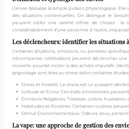
L’envie dépasse la simple pulsion physiologique. Elle 
des situations contextuelles. On distingue le besoin
peuvent cibler une variété infinie de choses : la nou
considérablement d’une personne à l’autre, impactant 
Les déclencheurs: identifier les situations 
Certaines situations, émotions, ou pensées spécifiq
(récompense, célébration) peuvent déclencher une e
nouvelle pourrait inciter à des achats impulsifs. Ide
grignotage sont liées au stress selon certaines études
Stress et Anxiété: Le stress est un puissant décl
Solitude et Ennui: Ces états émotionnels peuve
Emotions Négatives: Tristesse, colère, frustration
Habitudes et Routines: Certaines routines peuve
Stimuli Environnementaux: Odeurs, lieux, personn
La vape: une approche de gestion des envi