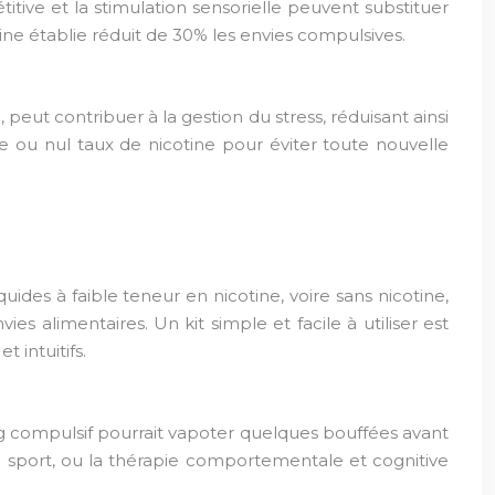
ive et la stimulation sensorielle peuvent substituer
tine établie réduit de 30% les envies compulsives.
peut contribuer à la gestion du stress, réduisant ainsi
ible ou nul taux de nicotine pour éviter toute nouvelle
quides à faible teneur en nicotine, voire sans nicotine,
s alimentaires. Un kit simple et facile à utiliser est
 intuitifs.
ng compulsif pourrait vapoter quelques bouffées avant
le sport, ou la thérapie comportementale et cognitive