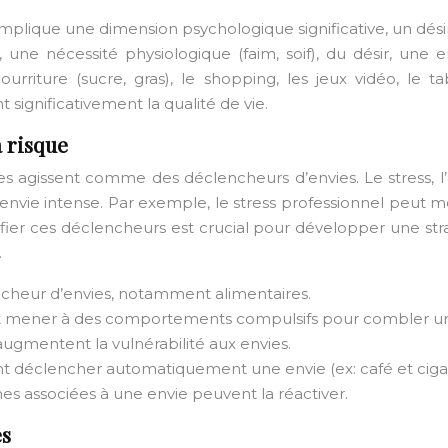
implique une dimension psychologique significative, un dési
, une nécessité physiologique (faim, soif), du désir, une
rriture (sucre, gras), le shopping, les jeux vidéo, le tab
significativement la qualité de vie.
à risque
ues agissent comme des déclencheurs d’envies. Le stress, l
nvie intense. Par exemple, le stress professionnel peut m
ntifier ces déclencheurs est crucial pour développer une st
.
encheur d’envies, notamment alimentaires.
nt mener à des comportements compulsifs pour combler un
 augmentent la vulnérabilité aux envies.
nt déclencher automatiquement une envie (ex: café et cigar
es associées à une envie peuvent la réactiver.
es