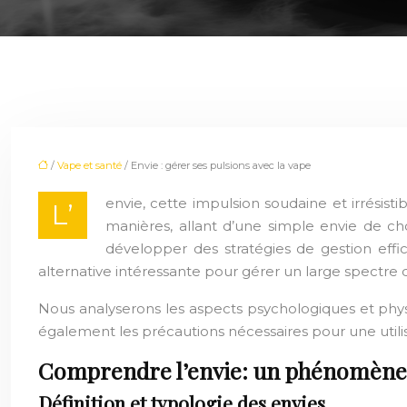
/
Vape et santé
/ Envie : gérer ses pulsions avec la vape
envie, cette impulsion soudaine et irrési
L’
manières, allant d’une simple envie de c
développer des stratégies de gestion eff
alternative intéressante pour gérer un large spectre d
Nous analyserons les aspects psychologiques et phys
également les précautions nécessaires pour une utili
Comprendre l’envie: un phénomène 
Définition et typologie des envies