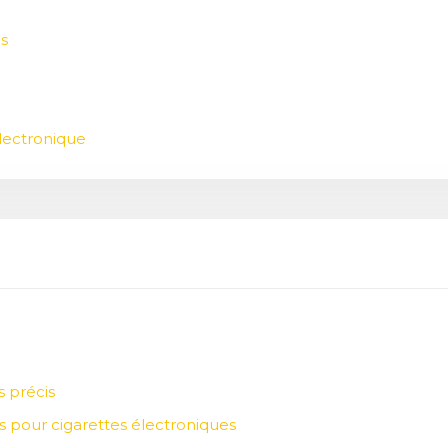
s
électronique
s précis
s pour cigarettes électroniques