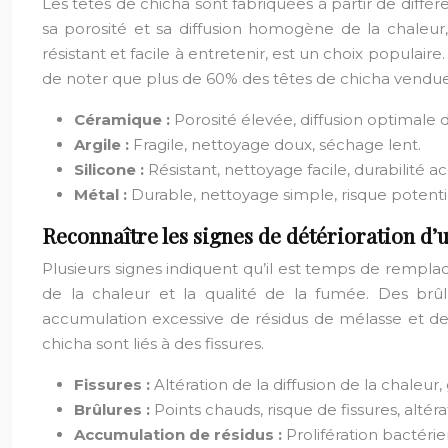
Les têtes de chicha sont fabriquées à partir de diff
sa porosité et sa diffusion homogène de la chaleur, 
résistant et facile à entretenir, est un choix populaire
de noter que plus de 60% des têtes de chicha vendu
Céramique :
Porosité élevée, diffusion optimale d
Argile :
Fragile, nettoyage doux, séchage lent.
Silicone :
Résistant, nettoyage facile, durabilité a
Métal :
Durable, nettoyage simple, risque potentie
Reconnaître les signes de détérioration d’u
Plusieurs signes indiquent qu’il est temps de rempla
de la chaleur et la qualité de la fumée. Des brû
accumulation excessive de résidus de mélasse et de
chicha sont liés à des fissures.
Fissures :
Altération de la diffusion de la chaleur,
Brûlures :
Points chauds, risque de fissures, altér
Accumulation de résidus :
Prolifération bactér