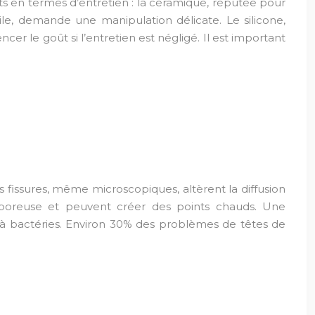
ts en termes d’entretien : la céramique, réputée pour
gile, demande une manipulation délicate. Le silicone,
ncer le goût si l’entretien est négligé. Il est important
 fissures, même microscopiques, altèrent la diffusion
e poreuse et peuvent créer des points chauds. Une
 à bactéries. Environ 30% des problèmes de têtes de