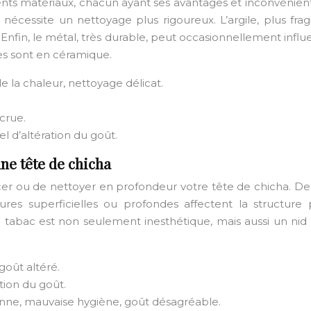
érents matériaux, chacun ayant ses avantages et inconvénien
nécessite un nettoyage plus rigoureux. L’argile, plus fra
. Enfin, le métal, très durable, peut occasionnellement influe
es sont en céramique.
e la chaleur, nettoyage délicat.
ccrue.
l d’altération du goût.
ne tête de chicha
cer ou de nettoyer en profondeur votre tête de chicha. Des
lures superficielles ou profondes affectent la structur
 tabac est non seulement inesthétique, mais aussi un nid
 goût altéré.
ation du goût.
ienne, mauvaise hygiène, goût désagréable.