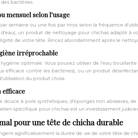
des bactéries.
u mensuel selon l’usage
ar semaine ou une fois par mois selon la fréquence d’utilis
/3 d’eau), un produit de nettoyage pour chichas adapté à vo
intégrité de votre tête. Rincez abondamment après le netto
ygiène irréprochable
e hygiène optimale. Vous pouvez utiliser de l’eau bouillan
lus efficace contre les bactéries), ou un produit désinfec
utilisation du produit choisi.
 efficace
sse douce à poils synthétiques, d’éponges non abrasives, d
retien spécifique pour chichas est un investissement judicie
imal pour une tête de chicha durable
gent significativement la durée de vie de votre tête de c